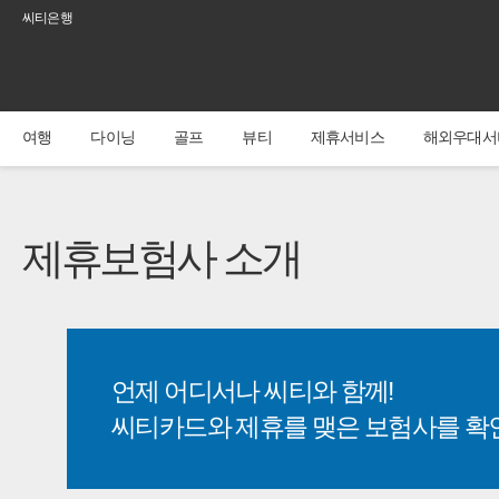
씨티은행
C
i
t
i
여행
다이닝
골프
뷰티
제휴서비스
해외우대서
제휴보험사 소개
언제 어디서나 씨티와 함께!
씨티카드와 제휴를 맺은 보험사를 확