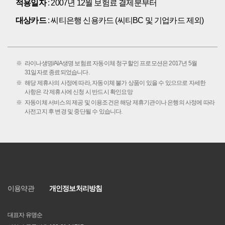
적용일자
: 2007년 12월 보험료 결제분부터
대상카드
: 씨티은행 신용카드 (씨티BC 및 기업카드 제외)
라이나생명/AIA생명 보험료 자동이체 청구할인 프로모션은 2017년 5월
31일자로 종료되었습니다.
해당 제휴사의 사정에 따라, 자동이체 불가 상품이 있을 수 있으므로 자세한
사항은 각 제휴사에 신청 시 반드시 확인요망
자동이체 서비스의 제공 및 이용조건은 해당 제휴기관이나 은행의 사정에 따라
사전고지 후 변경 및 중단될 수 있습니다.
C
i
t
i
이용약관
개인정보처리방침
대표자 유명순