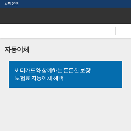
본문 바로가기
씨티은행
C
i
t
i
전
체
메
자동이체
뉴
씨티카드와 함께하는 든든한 보장!
보험료 자동이체 혜택